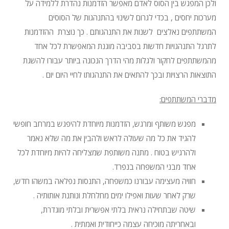
ולכן המפגש בין הסוס לאדם מאפשר הזדמנות נהדרת ללמידה על
מערכות יחסים , בכדי לגרום לשינוי בהתנהגות של הסוסים
המשתתפים נאלצים לשנות את התנהגותם . כך נוצרת ההזדמנות
לתרגל התנהגויות חדשות בסביבה מוגנת המאפשרת לכל אחד
מהמשתתפים לחקור ולגלות מהי הדרך הנכונה ביותר עבורו להשגת
התוצאות הרצויות ובכך להתאים את התנהגותו לחיי היום יום .
מדברי המשתתפים:
מפגש משותף ומרגש, הזדמנות מיוחדת להיפגש במרחב חופשי
להגיד את כל מה שעולה לראש ולהבין את מה שלא נאמר
ולהרגיש בטוח . מתנה משותפת שמצליחה להיות מיוחדת לכל
אחד מבני המשפחה בנפרד.
חוויה מעצימה עבורנו כמשפחה, התנסות נפלאה במשהו חדש,
שרק לאחר שעות ואפילו ימים מחלחלת ונותנת אותותיה .
שיטה שבתחילה נראית בלתי אפשרית ובלתי מוגדרת,
ובאחריתה מוכיחה עצמה כייחודית ואמתית .