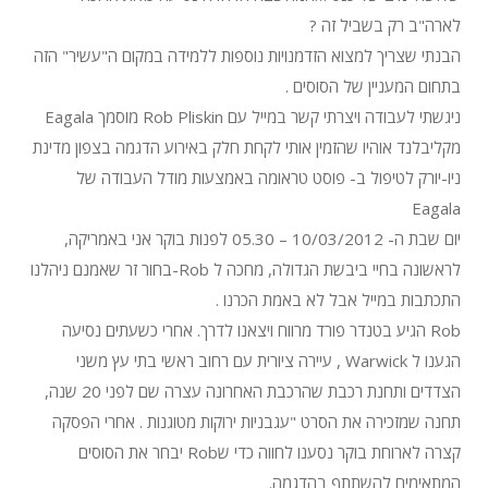
לארה"ב רק בשביל זה ?
הבנתי שצריך למצוא הזדמנויות נוספות ללמידה במקום ה"עשיר" הזה
בתחום המעניין של הסוסים .
ניגשתי לעבודה ויצרתי קשר במייל עם Rob Pliskin מוסמך Eagala
מקליבלנד אוהיו שהזמין אותי לקחת חלק באירוע הדגמה בצפון מדינת
ניו-יורק לטיפול ב- פוסט טראומה באמצעות מודל העבודה של
Eagala
יום שבת ה- 10/03/2012 – 05.30 לפנות בוקר אני באמריקה,
לראשונה בחיי ביבשת הגדולה, מחכה ל Rob-בחור זר שאמנם ניהלנו
התכתבות במייל אבל לא באמת הכרנו .
Rob הגיע בטנדר פורד מרווח ויצאנו לדרך. אחרי כשעתים נסיעה
הגענו ל Warwick , עיירה ציורית עם רחוב ראשי בתי עץ משני
הצדדים ותחנת רכבת שהרכבת האחרונה עצרה שם לפני 20 שנה,
תחנה שמזכירה את הסרט "עגבניות ירוקות מטוגנות . אחרי הפסקה
קצרה לארוחת בוקר נסענו לחווה כדי שRob יבחר את הסוסים
המתאימים להשתתף בהדגמה.