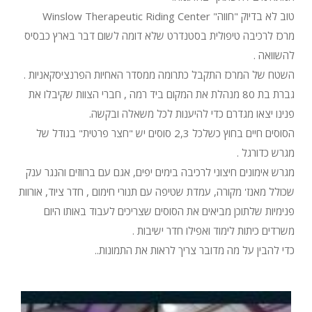
טוב לא בדיוק "חווה" Winslow Therapeutic Riding Center
מרכז לרכיבה טיפולית בסטנדרט שלא דומה לשום דבר בארץ כבסיס
להשוואה .
השטח של המרכז התקבל כתרומה ממסדר האחיות הפרנציסקאניות .
גברת בת 80 מנהלת את המקום ביד רמה , חברי הצוות שקיבלו את
פנינו יצאו מגדרם כדי להיענות לכל משאלה ובקשה.
הסוסים חיים בחוץ כשלכל 2,3 סוסים יש "חצר פרטית" בגודל של
מגרש כדורגל .
מגרש אימונים חיצוני לרכיבה בימים יפים, אגם עם ברווזים והנגר ענק
שכולל מאנז' מקורה, עמדת שטיפה עם תנורי חימום , חדר ציוד, אורוות
פנימיות שלתוכן מביאים את הסוסים שצריכים לעבוד באותו היום
משרדים כיתות לימוד ואפילו חדר ישיבות .
כדי להבין על מה מדובר צריך לראות את התמונות..