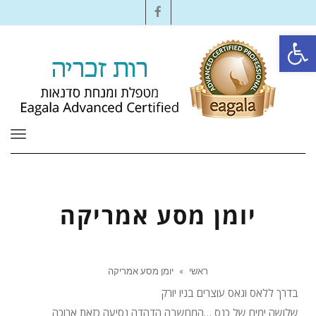
Facebook
פתח סרגל נגישות
תפרי
יומן מסע אמריקה
ראשי
»
יומן מסע אמריקה
בדרך ללאס וגאס עוצרים בניו יורק
שלושה ימים של כנס …המחשבה הדהדה נסיעה כזאת ארוכה